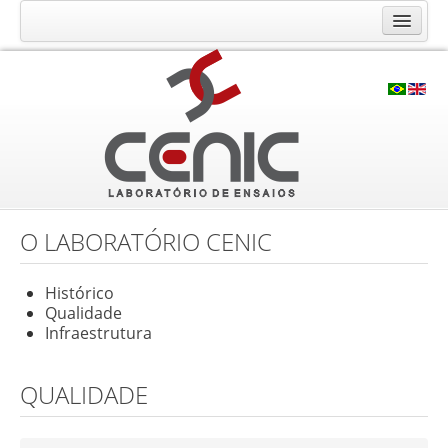
O Laboratório CENIC
Histórico
Qualidade
Infraestrutura
Ensaios e Análises
Calibração RBC
O LABORATÓRIO CENIC
Consultoria e Cursos
Histórico
Contato
Qualidade
Infraestrutura
Solicite seu orçamento
Fale Conosco
QUALIDADE
Trabalhe Conosco
Localização