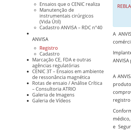
Ensaios que o CENIC realiza
REBLA
Manutenção de
instrumentais cirúrgicos
(Vida Útil)
Cadastro ANVISA – RDC n°40
A ANVIS
ANVISA
comérci
Registro
Implant
Cadastro
Marcação CE, FDA e outras
ANVISA 
agências regulatórias
CENIC 3T – Ensaios em ambiente
A ANVIS
de ressonância magnética
Rotas de ensaio / Análise Crítica
produto
– Consultoria ATRIO
comprov
Galeria de Imagens
registr
Galeria de Vídeos
Conform
médico,
e Segur