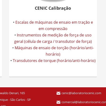
CENIC Calibração
•
Escalas de máquinas de ensaio em tração e
em compressão
•
Instrumentos de medição de força de uso
geral (célula de carga / transdutor de força)
•
Máquinas de ensaio de torção (horário/anti-
horário)
•
Transdutores de torque (horário/anti-horário)
waldo Denari, 165
cenic@laboratoriocenic.com
ique - São Carlos - SP
comercial@laboratoriocenic.c