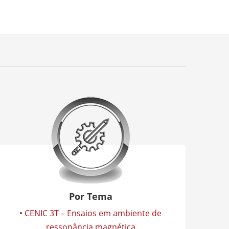
Por Tema
•
CENIC 3T – Ensaios em ambiente de
ressonância magnética