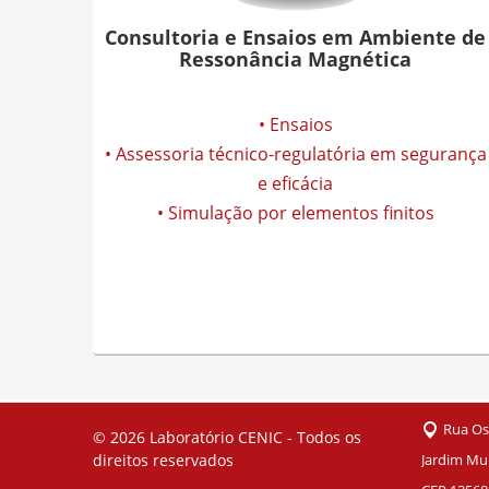
Consultoria e Ensaios em Ambiente de
Ressonância Magnética
• Ensaios
• Assessoria técnico-regulatória em segurança
e eficácia
• Simulação por elementos finitos
Rua Os
© 2026
Laboratório CENIC - Todos os
direitos reservados
Jardim Mun