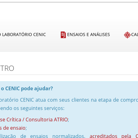
O LABORATÓRIO CENIC
ENSAIOS E ANÁLISES
CA
STRO
o CENIC pode ajudar?
oratório CENIC atua com seus clientes na etapa de compro
endo os seguintes serviços:
se Crítica / Consultoria ATRIO
;
s de ensaio
;
lização de ensaios normalizados,
acreditados pela