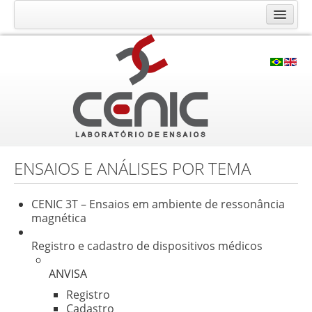
O Laboratório CENIC
Histórico
Qualidade
Infraestrutura
Ensaios e Análises
Calibração RBC
ENSAIOS E ANÁLISES POR TEMA
Consultoria e Cursos
CENIC 3T – Ensaios em ambiente de ressonância
Contato
magnética
Solicite seu orçamento
Registro e cadastro de dispositivos médicos
Fale Conosco
ANVISA
Trabalhe Conosco
Registro
Localização
Cadastro