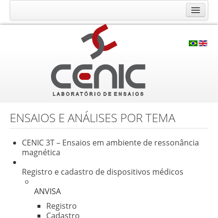
O Laboratório CENIC
Histórico
Qualidade
Infraestrutura
Ensaios e Análises
Calibração RBC
ENSAIOS E ANÁLISES POR TEMA
Consultoria e Cursos
CENIC 3T – Ensaios em ambiente de ressonância
Contato
magnética
Solicite seu orçamento
Registro e cadastro de dispositivos médicos
Fale Conosco
ANVISA
Trabalhe Conosco
Registro
Localização
Cadastro