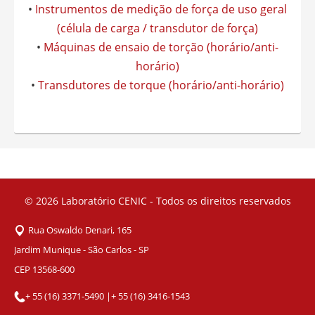
•
Instrumentos de medição de força de uso geral
(célula de carga / transdutor de força)
•
Máquinas de ensaio de torção (horário/anti-
horário)
•
Transdutores de torque (horário/anti-horário)
© 2026
Laboratório CENIC - Todos os direitos reservados
Rua Oswaldo Denari, 165
Jardim Munique - São Carlos - SP
CEP 13568-600
+ 55 (16) 3371-5490
|
+ 55 (16) 3416-1543