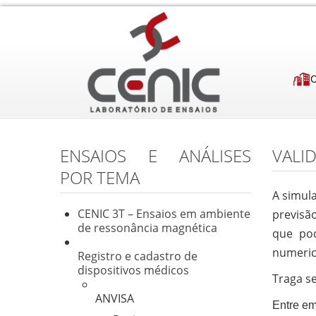
ENSAIOS E ANÁLISES
VALI
POR TEMA
A simul
CENIC 3T – Ensaios em ambiente
previsã
de ressonância magnética
que pod
numeri
Registro e cadastro de
dispositivos médicos
Traga s
ANVISA
Entre em