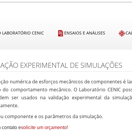
O LABORATÓRIO CENIC
ENSAIOS E ANÁLISES
CA
DAÇÃO EXPERIMENTAL DE SIMULAÇÕES
ação numérica de esforços mecânicos de componentes é lar
o do comportamento mecânico. O Laboratório CENIC possu
em ser usados na validação experimental da simulação,
camente.
eu componente e os parâmetros da simulação.
 contato e
solicite um orçamento
!