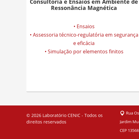
Consultoria e Ensaios em Ambiente de
Ressonância Magnética
• Ensaios
• Assessoria técnico-regulatória em segurança
e eficácia
• Simulação por elementos finitos
Rua Os
© 2026
Laboratório CENIC - Todos os
direitos reservados
Jardim Mun
CEP 13568