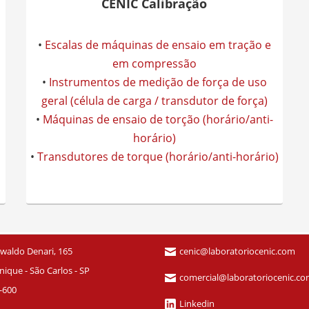
CENIC Calibração
•
Escalas de máquinas de ensaio em tração e
em compressão
•
Instrumentos de medição de força de uso
geral (célula de carga / transdutor de força)
•
Máquinas de ensaio de torção (horário/anti-
horário)
•
Transdutores de torque (horário/anti-horário)
waldo Denari, 165
cenic@laboratoriocenic.com
ique - São Carlos - SP
comercial@laboratoriocenic.c
-600
Linkedin