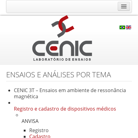
O Laboratório CENIC
Histórico
Qualidade
Infraestrutura
Ensaios e Análises
Calibração RBC
ENSAIOS E ANÁLISES POR TEMA
Consultoria e Cursos
CENIC 3T – Ensaios em ambiente de ressonância
Contato
magnética
Solicite seu orçamento
Registro e cadastro de dispositivos médicos
Fale Conosco
ANVISA
Trabalhe Conosco
Registro
Localização
Cadastro